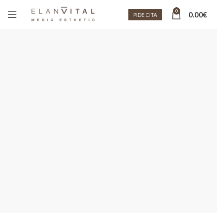
0
0.00
€
PIDE CITA