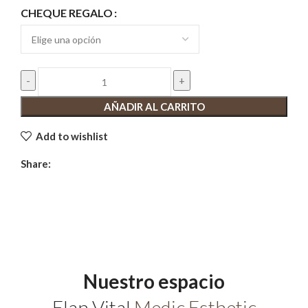
CHEQUE REGALO
Regala
AÑADIR AL CARRITO
Elan
Add to wishlist
Vital
por
Share:
importe
cantidad
Nuestro espacio
Elan Vital
Medic Esthetic