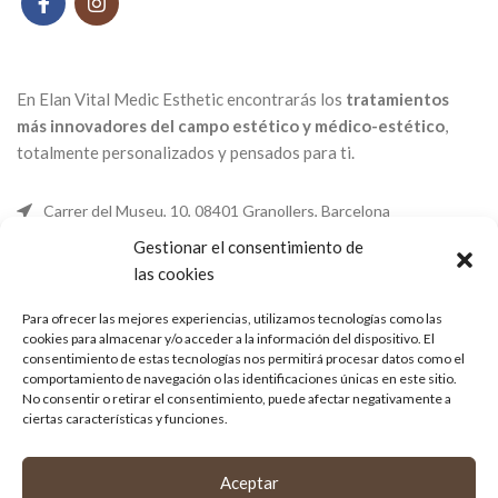
En Elan Vital Medic Esthetic encontrarás los
tratamientos
más innovadores del campo estético y médico-estético
,
totalmente personalizados y pensados ​​para ti.
Carrer del Museu, 10, 08401 Granollers, Barcelona
Gestionar el consentimiento de
Tel: +34 627 262 273
las cookies
Email: elanvital@elanvital.cat
Para ofrecer las mejores experiencias, utilizamos tecnologías como las
cookies para almacenar y/o acceder a la información del dispositivo. El
consentimiento de estas tecnologías nos permitirá procesar datos como el
TRATAMIENTOS
comportamiento de navegación o las identificaciones únicas en este sitio.
No consentir o retirar el consentimiento, puede afectar negativamente a
ciertas características y funciones.
ELAN VITAL
Aceptar
LINKS DE INTERÉS