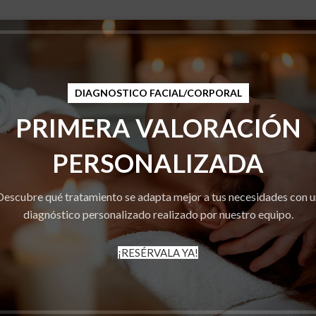
administración intradérmica de soluciones estériles
Estas sustancias tienen propiedades
bioestimuladoras,
DIAGNOSTICO FACIAL/CORPORAL
sobre fibroblastos, elastina, colágeno y la calidad general de
PRIMERA VALORACIÓN
PERSONALIZADA
idos no aportan volumen, no moldean ni remodelan​ la estructura
Descubre qué tratamiento se adapta mejor a tus necesidades con u
cidad de la piel combatiendo así el proceso de envejecimiento
diagnóstico personalizado realizado por nuestro equipo.
sto ocurre gracias a la acción específica que tienen de unirse
n efecto antioxidante. Gracias a estas dos acciones, ofrecen las
¡RESÉRVALA YA!
os, lo que resulta en una mayor elasticidad de los tejidos.
 (técnica de nappage o retrotrazado) con aguja o cánula, en
alizado establecido por el profesional médico.