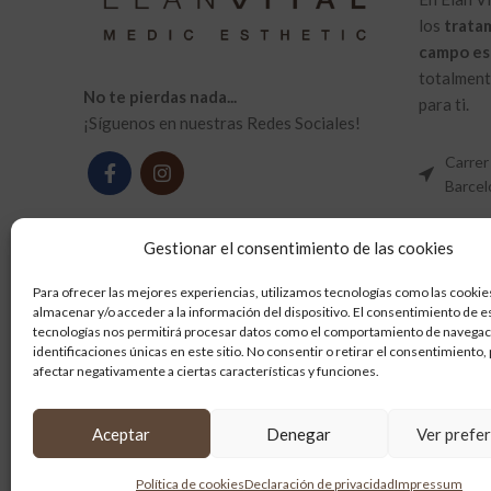
los
trata
campo es
totalmente
No te pierdas nada...
para ti.
¡Síguenos en nuestras Redes Sociales!
Carrer
Barcel
Tel: +
Gestionar el consentimiento de las cookies
Email: 
Para ofrecer las mejores experiencias, utilizamos tecnologías como las cookie
almacenar y/o acceder a la información del dispositivo. El consentimiento de e
tecnologías nos permitirá procesar datos como el comportamiento de navegaci
identificaciones únicas en este sitio. No consentir o retirar el consentimiento
afectar negativamente a ciertas características y funciones.
Aceptar
Denegar
Ver prefe
Política de cookies
Declaración de privacidad
Impressum