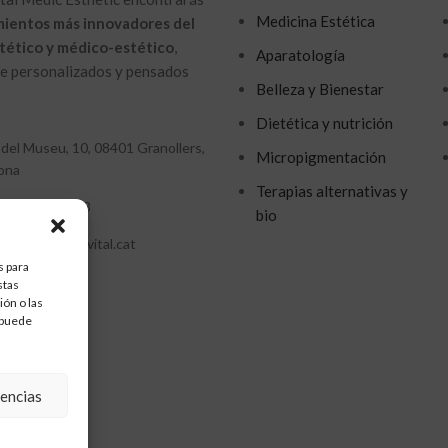
Medicina Estética
mientos más innovadores del
tético y médico-estético
,
Aparatología
 personalizados y pensados ​​
Belleza y Bienestar
Dietética y nutrición
 del Museu, 10, 08401 Granollers,
Micropigmentación
ona
Terapias alternativas y
34 627 262 273
bio
elanvital@elanvital.cat
s para
stas
ón o las
, puede
rencias