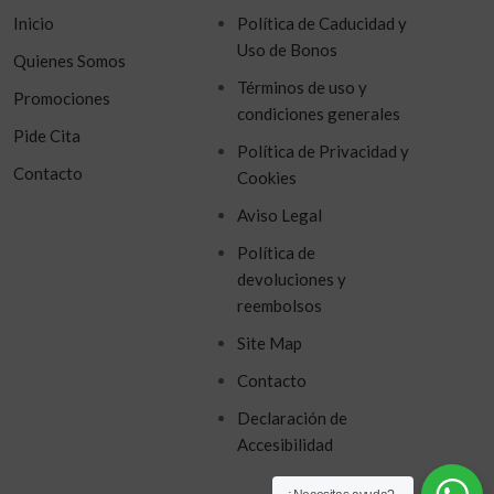
Inicio
Política de Caducidad y
Uso de Bonos
Quienes Somos
Términos de uso y
Promociones
condiciones generales
Pide Cita
Política de Privacidad y
Contacto
Cookies
Aviso Legal
Política de
devoluciones y
reembolsos
Site Map
Contacto
Declaración de
Accesibilidad