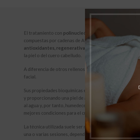
El tratamiento con
polinucleótidos (PN)
consiste en la 
compuestas por cadenas de ADN altamente purificadas. 
antioxidantes, regenerativas e hidratantes
, actuando 
la piel o del cuero cabelludo.
A diferencia de otros rellenos dérmicos, los polinucleót
facial.
Sus propiedades bioquímicas especiales mejoran la elasti
y proporcionando una piel de aspecto más sano y terso. E
al agua y, por tanto, humedecer la piel. Además, tienen u
mejores condiciones para el crecimiento de los fibroblast
La técnica utilizada suele ser mediante microinyecciones
una o varias sesiones, dependiendo del protocolo person