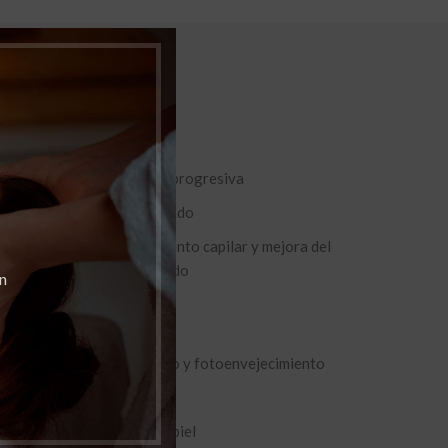
Efectos:
bioestimulación general
redensificación dérmica progresiva
rejuvenecimiento avanzado
estimulación del crecimiento capilar y mejora del
estado del cuero cabelludo
n
Indicaciones:
Signos de envejecimiento y fotoenvejecimiento
Arrugas
Pérdida de firmeza en la piel