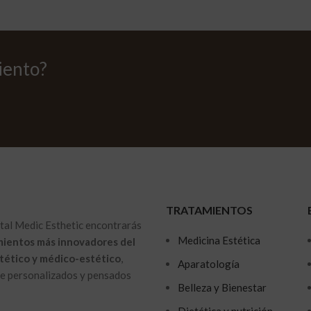
iento?
TRATAMIENTOS
ital Medic Esthetic encontrarás
Medicina Estética
mientos más innovadores del
tético y médico-estético
,
Aparatología
 personalizados y pensados ​​
Belleza y Bienestar
Dietética y nutrición