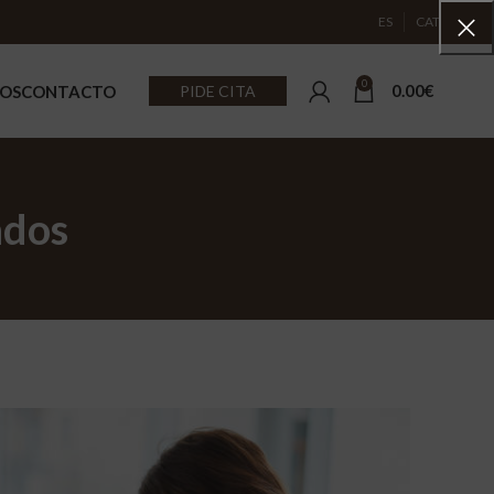
ES
CAT
0
0.00
€
MOS
CONTACTO
PIDE CITA
MIENTOS FACIALES
TRATAMIENTOS CORPORA
ados
s y tratamientos faciales
Tratamientos Corporales con
manuales
ientos Premium Faciales
Tratamientos embarazo y pos
ncias Caudalie
Tratamientos pre y post oper
Rituales
ZA DE OJOS
entos Estéticos De Pestañas Y Cejas
OTROS SERVICIOS DE BEL
Depilación Y Decoloración
Maquillajes Profesionales