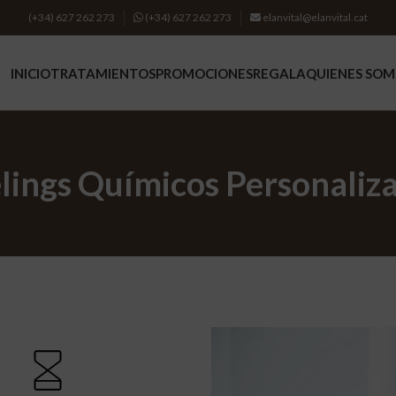
(+34) 627 262 273
(+34) 627 262 273
elanvital@elanvital.cat
INICIO
TRATAMIENTOS
PROMOCIONES
REGALA
QUIENES SO
TRATA
lings Químicos Personaliz
Higiene
Tratam
Experie
BELLE
Tratami