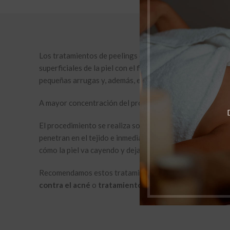
Los tratamientos de peelings químicos consisten en la ap
superficiales de la piel con el fin de mejorar aspectos com
pequeñas arrugas y, además, eliminar o disminuir mancha
A mayor concentración del producto, mayor grado de pel
El procedimiento se realiza sobre la piel totalmente limp
penetran en el tejido e inmediatamente empieza la acció
cómo la piel va cayendo y deja paso a las capas más nuevas
Recomendamos estos tratamientos de peelings químicos
contra el acné
o
tratamiento contra arrugas
.