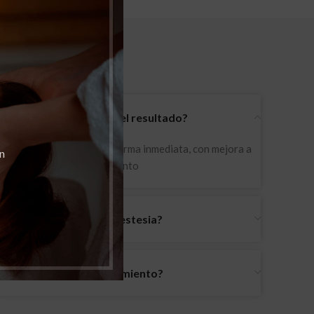
FAQs
¿Cuanto tarda en verse el resultado?
El resultado es visible de forma inmediata, con mejora a
n
los 15 días post procedimiento
¿Es necesario aplicar anestesia?
¿Cómo se aplica el tratamiento?