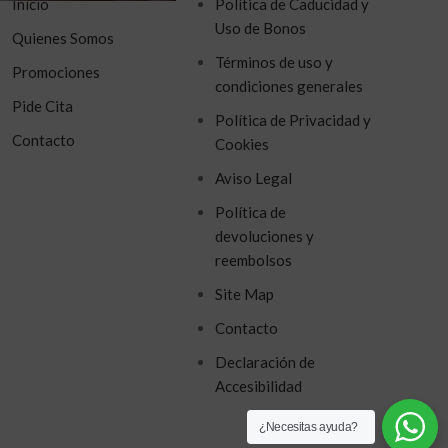
Inicio
Política de Caducidad y
Uso de Bonos
Quienes Somos
Términos de uso y
Promociones
condiciones generales
Pide Cita
Política de Privacidad y
Contacto
Cookies
Aviso Legal
Política de
devoluciones y
reembolsos
Site Map
Contacto
Declaración de
Accesibilidad
¿Necesitas ayuda?