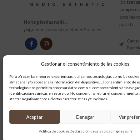
los
trata
campo es
totalmente
No te pierdas nada...
para ti.
¡Síguenos en nuestras Redes Sociales!
Carrer
Barcel
Tel: +
Gestionar el consentimiento de las cookies
Email: 
Para ofrecer las mejores experiencias, utilizamos tecnologías como las cookie
almacenar y/o acceder a la información del dispositivo. El consentimiento de e
tecnologías nos permitirá procesar datos como el comportamiento de navegaci
identificaciones únicas en este sitio. No consentir o retirar el consentimiento
afectar negativamente a ciertas características y funciones.
Aceptar
Denegar
Ver prefe
Política de cookies
Declaración de privacidad
Impressum