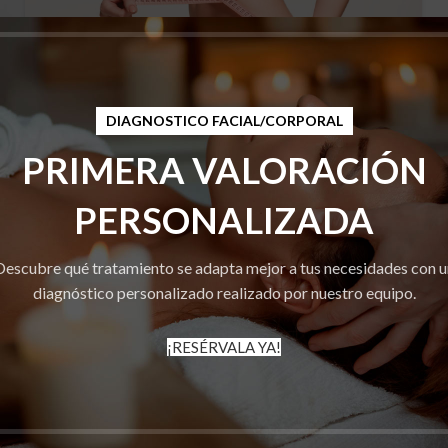
DIAGNOSTICO FACIAL/CORPORAL
PRIMERA VALORACIÓN
DIETETICA
TRATAMIENTO DEL MES
PERSONALIZADA
DIETAS
Descubre qué tratamiento se adapta mejor a tus necesidades con u
diagnóstico personalizado realizado por nuestro equipo.
¡RESÉRVALA YA!
TRATAMIENTOS
ital Medic Esthetic encontrarás