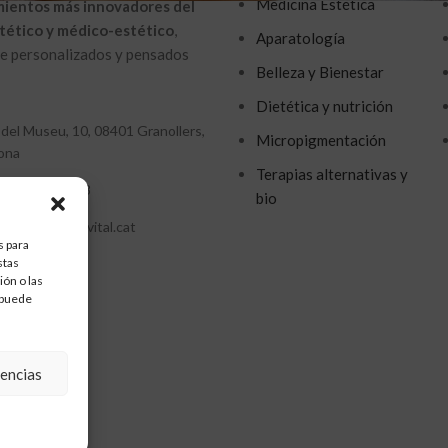
Medicina Estética
mientos más innovadores del
tético y médico-estético
,
Aparatología
 personalizados y pensados ​​
Belleza y Bienestar
Dietética y nutrición
 del Museu, 10, 08401 Granollers,
Micropigmentación
ona
Terapias alternativas y
34 627 262 273
bio
elanvital@elanvital.cat
s para
stas
ón o las
, puede
rencias