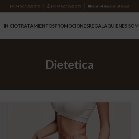
(+34) 627 262 273
(+34) 627 262 273
elanvital@elanvital.cat
INICIO
TRATAMIENTOS
PROMOCIONES
REGALA
QUIENES SO
TRATA
Dietetica
Higiene
Tratam
Experie
BELLE
Tratami