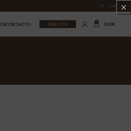
ES
CAT
0
0.00
€
MOS
CONTACTO
PIDE CITA
MIENTOS FACIALES
TRATAMIENTOS CORPORA
s y tratamientos faciales
Tratamientos Corporales con
manuales
ientos Premium Faciales
Tratamientos embarazo y pos
ncias Caudalie
Tratamientos pre y post oper
Rituales
ZA DE OJOS
entos Estéticos De Pestañas Y Cejas
OTROS SERVICIOS DE BEL
Depilación Y Decoloración
Maquillajes Profesionales