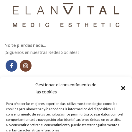
No te pierdas nada...
¡Síguenos en nuestras Redes Sociales!
Gestionar el consentimiento de
En Elan Vital Medic Esthetic encontrarás los
tratamientos
las cookies
más innovadores del campo estético y médico-estético
,
Para ofrecer las mejores experiencias, utilizamos tecnologías como las
totalmente personalizados y pensados ​​para ti.
cookies para almacenar y/o acceder a la información del dispositivo. El
consentimiento de estas tecnologías nos permitirá procesar datos como el
comportamiento de navegación o las identificaciones únicas en este sitio.
Carrer del Museu, 10, 08401 Granollers, Barcelona
No consentir o retirar el consentimiento, puede afectar negativamente a
ciertas características y funciones.
Tel: +34 627 262 273