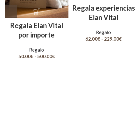
Regala experiencias
Elan Vital
Regala Elan Vital
Regalo
por importe
Rango
62.00
€
-
229.00
€
de
Regalo
precios:
Rango
desde
50.00
€
-
500.00
€
de
62.00€
precios:
hasta
desde
229.00€
50.00€
hasta
500.00€